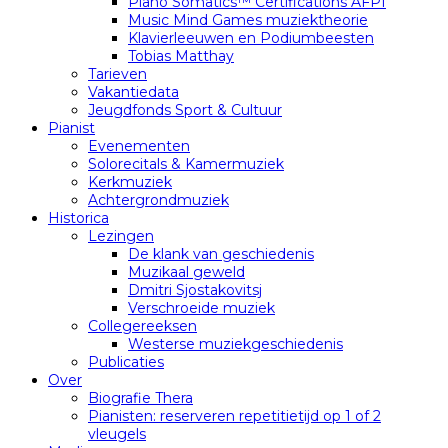
Piano Somatics™ Certifications AFPI
Music Mind Games muziektheorie
Klavierleeuwen en Podiumbeesten
Tobias Matthay
Tarieven
Vakantiedata
Jeugdfonds Sport & Cultuur
Pianist
Evenementen
Solorecitals & Kamermuziek
Kerkmuziek
Achtergrondmuziek
Historica
Lezingen
De klank van geschiedenis
Muzikaal geweld
Dmitri Sjostakovitsj
Verschroeide muziek
Collegereeksen
Westerse muziekgeschiedenis
Publicaties
Over
Biografie Thera
Pianisten: reserveren repetitietijd op 1 of 2
vleugels