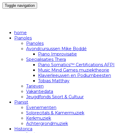
Toggle navigation
home
Pianoles
Pianoles
Avondcursussen Mike Boddé
Piano Improvisatie
Specialisaties Thera
Piano Somatics™ Certifications AFPI
Music Mind Games muziektheorie
Klavierleeuwen en Podiumbeesten
Tobias Matthay
Tarieven
Vakantiedata
Jeugdfonds Sport & Cultuur
Pianist
Evenementen
Solorecitals & Kamermuziek
Kerkmuziek
Achtergrondmuziek
Historica