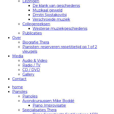
Lezingen
De klank van geschiedenis
Muzikaal geweld
Dmitri Sjostakovitsj
Verschroeide muziek
Collegereeksen
Westerse muziekgeschiedenis
Publicaties
Over
Biografie Thera
Pianisten: reserveren repetitietijd op 1 of 2
vleugels
Media
Audio & Video
Radio / TV
CD / DVD
Gallery
Contact
home
Pianoles
Pianoles
Avondcursussen Mike Boddé
Piano Improvisatie
Specialisaties Thera